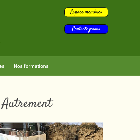
Espace membres
Contactez-nous
s
es
Nos formations
rs Autrement