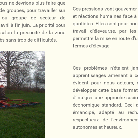
ous ne devrions plus faire que
Ces pressions vont gouverner e
e groupes, pour travailler sur
et réactions humaines face à
 ou groupe de secteur de
quotidien. Elles sont pour nou
vril à fin juin. La priorité pour
travail d’éleveur.se, par les
selon la précocité de la zone
permettre la mise en route d’u
s sans trop de difficultés.
fermes d’élevage.
Ces problèmes n’étaient ja
apprentissages amenant à ces 
évident pour nous acteurs, e
développer cette base formati
d’intégrer une approche socio
économique standard. Ceci 
émancipé, adapté au récha
respectueux de l’environne
autonomes et heureux.