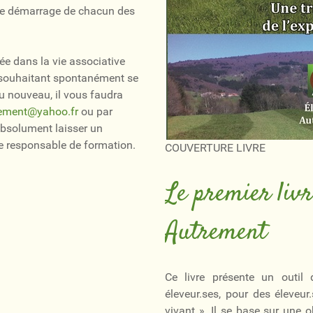
le démarrage de chacun des
ée dans la vie associative
 souhaitant spontanément se
u nouveau, il vous faudra
rement@yahoo.fr
ou par
 absolument laisser un
le responsable de formation.
COUVERTURE LIVRE
Le premier livr
Autrement
Ce livre présente un outil 
éleveur.ses, pour des éleveur
vivant ». Il se base sur une ob