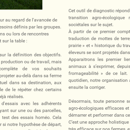
Cet outil de diagnostic répond
transition agro-écologiqu
ur au regard de l'avancée de
sociétales sur le sujet.
soins définis par les groupes.
À partir de ce premier compt
ns ou lors de rencontres
traduction de mottes de terre
 sur la table :
prairie » et « historique du tr
éleveurs se sont projetés dans 
ur la définition des objectifs.
Apparaitrons les premier lie
 production ou de travail, mais
animaux à s’exprimer, depuis
n complète de vos souhaits
fromageabilité » de ce lait
rojeter au-delà dans sa ferme
quotidien, notre organisation 
ituel dans sa destination, aux
ensuite la corriger.
le de le répéter chez certains
éjà réalisés.
Désormais, toute personne so
d'essais avec les adhérents
agro-écologiques efficaces et 
yant sur une ou des parcelles,
démarrer et performer dans ce 
n test des essais homéo. Cela
C’est une approche holistique 
er si notre hypothèse de départ,
très efficace sur nos fermes, 