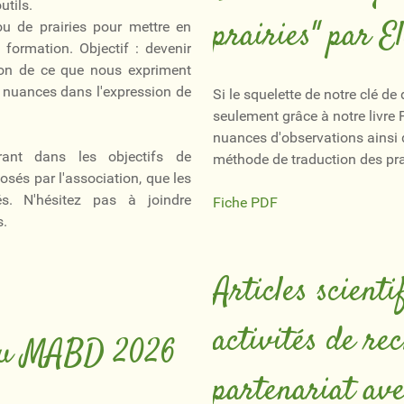
utils.
prairies" par 
ou de prairies pour mettre en
 formation. Objectif : devenir
ion de ce que nous expriment
 nuances dans l'expression de
Si le squelette de notre clé de
seulement grâce à notre livre
nuances d'observations ainsi 
trant dans les objectifs de
méthode de traduction des pra
sés par l'association, que les
és. N'hésitez pas à joindre
Fiche PDF
s.
Articles scient
activités de re
 du MABD 2026
partenariat av