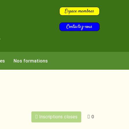
Espace membres
Contactez-nous
s
res
Nos formations
Inscriptions closes
0