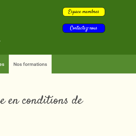
Espace membres
Contactez-nous
s
es
Nos formations
e en conditions de